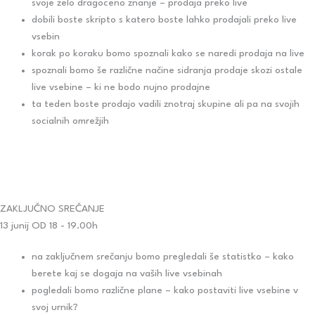
svoje zelo dragoceno znanje – prodaja preko live
dobili boste skripto s katero boste lahko prodajali preko live
vsebin
korak po koraku bomo spoznali kako se naredi prodaja na live
spoznali bomo še različne načine sidranja prodaje skozi ostale
live vsebine – ki ne bodo nujno prodajne
ta teden boste prodajo vadili znotraj skupine ali pa na svojih
socialnih omrežjih
ZAKLJUČNO SREČANJE
13 junij OD 18 - 19.00h
na zaključnem srečanju bomo pregledali še statistko – kako
berete kaj se dogaja na vaših live vsebinah
pogledali bomo različne plane – kako postaviti live vsebine v
svoj urnik?