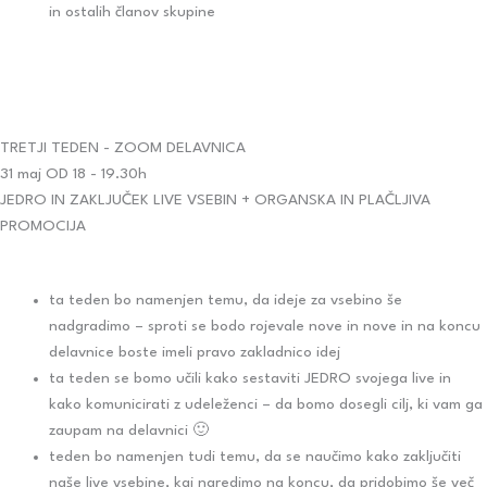
in ostalih članov skupine
TRETJI TEDEN - ZOOM DELAVNICA
31 maj OD 18 - 19.30h
JEDRO IN ZAKLJUČEK LIVE VSEBIN + ORGANSKA IN PLAČLJIVA
PROMOCIJA
ta teden bo namenjen temu, da ideje za vsebino še
nadgradimo – sproti se bodo rojevale nove in nove in na koncu
delavnice boste imeli pravo zakladnico idej
ta teden se bomo učili kako sestaviti JEDRO svojega live in
kako komunicirati z udeleženci – da bomo dosegli cilj, ki vam ga
zaupam na delavnici 🙂
teden bo namenjen tudi temu, da se naučimo kako zaključiti
naše live vsebine, kaj naredimo na koncu, da pridobimo še več