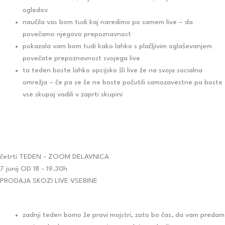
ogledov
naučila vas bom tudi kaj naredimo po samem live – da
povečamo njegovo prepoznavnost
pokazala vam bom tudi kako lahko s plačljivim oglaševanjem
povečate prepoznavnost svojega live
ta teden boste lahko opcijsko šli live že na svoja socialna
omrežja – če pa se še ne boste počutili samozavestne pa boste
vse skupaj vadili v zaprti skupini
četrti TEDEN - ZOOM DELAVNICA
7 junij OD 18 - 19.30h
PRODAJA SKOZI LIVE VSEBINE
zadnji teden bomo že pravi mojstri, zato bo čas, da vam predam