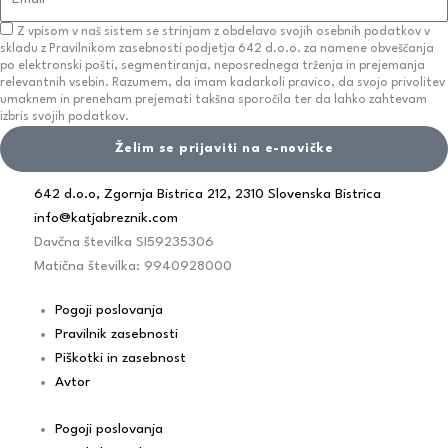
Z vpisom v naš sistem se strinjam z obdelavo svojih osebnih podatkov v
skladu z Pravilnikom zasebnosti podjetja 642 d.o.o. za namene obveščanja
po elektronski pošti, segmentiranja, neposrednega trženja in prejemanja
relevantnih vsebin. Razumem, da imam kadarkoli pravico, da svojo privolitev
umaknem in preneham prejemati takšna sporočila ter da lahko zahtevam
izbris svojih podatkov.
Želim se prijaviti na e-novičke
642 d.o.o, Zgornja Bistrica 212, 2310 Slovenska Bistrica
info@katjabreznik.com
Davčna številka SI59235306
Matična številka: 9940928000
Pogoji poslovanja
Pravilnik zasebnosti
Piškotki in zasebnost
Avtor
Pogoji poslovanja