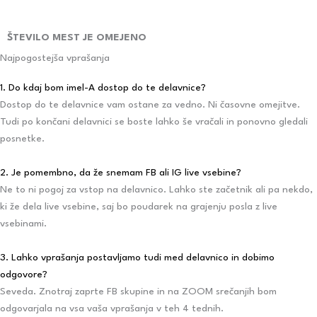
ŠTEVILO MEST JE OMEJENO
Najpogostejša vprašanja
1. Do kdaj bom imel-A dostop do te delavnice?
Dostop do te delavnice vam ostane za vedno. Ni časovne omejitve.
Tudi po končani delavnici se boste lahko še vračali in ponovno gledali
posnetke.
2. Je pomembno, da že snemam FB ali IG live vsebine?
Ne to ni pogoj za vstop na delavnico. Lahko ste začetnik ali pa nekdo,
ki že dela live vsebine, saj bo poudarek na grajenju posla z live
vsebinami.
3. Lahko vprašanja postavljamo tudi med delavnico in dobimo
odgovore?
Seveda. Znotraj zaprte FB skupine in na ZOOM srečanjih bom
odgovarjala na vsa vaša vprašanja v teh 4 tednih.