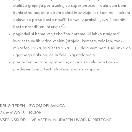
stališča grajenja posla zakaj so super poteza – dala vam bom
konkretne napotke s kom delati intervjuje in s kom ne – tekom
delavnice pa se boste naučili to tudi v praksi – ja, v 4 tednih
boste naredili en intervju 🙂
pogledali si bomo vso tehnično opremo, ki lahko nadgradi
kvaliteto vaših video vsebin (stojala, kamera, telefon, zvok,
mikrofoni, slika, kvaliteta slika … ) – dala vam bom tudi linke do
ugodnega nakupa, če bi želeli kaj nadgraditi
prvi teden bo torej spoznavni, ampak že zelo praktičen –
predvsem bomo testirali stvari znotraj skupine
DRUG TEDEN - ZOOM DELAVNICA
24 maj OD 18 - 19.30h
VSEBINSKI DEL LIVE VSEBIN IN UDAREN UVOD, KI PRITEGNE