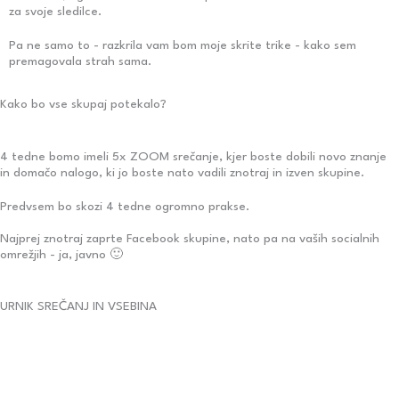
za svoje sledilce.
Pa ne samo to - razkrila vam bom moje skrite trike - kako sem
premagovala strah sama.
Kako bo vse skupaj potekalo?
4 tedne bomo imeli
5x ZOOM srečanje
, kjer boste dobili novo znanje
in domačo nalogo, ki jo boste nato vadili znotraj in izven skupine.
Predvsem bo skozi 4 tedne ogromno prakse.
Najprej znotraj zaprte Facebook skupine, nato pa na vaših socialnih
omrežjih - ja, javno 🙂
URNIK SREČANJ IN VSEBINA