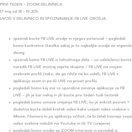
PRVI TEDEN - ZOOM DELAVNICA
17 maj od 18 - 19.30h
UVOD V DELAVNICO IN SPOZNAVANJE FB LIVE ORODJA
spoznali boste FB LIVE orodje in njegov potencial – pogledali
bomo konkretne številke zakaj je to najboljše orodje za organski
doseg
spoznali bomo FB LIVE iz tehničnega dela – vsi udeleženci boste
naredili FB LIVE znotraj zaprte skupine / FB LIVE na svojem
osebnem profili (tako, da ga nihče ne bo videl), FB LIVE z
aplikacijo zoom in pa IG LIVE na privat profilu
pogledali bomo kaj vse so uporabne zunanje aplikacije za FB
LIVE – jih je kar nekaj in jih boste prvi teden tudi testirali
pogledali bomo osnove urejanja FB LIVE, ko je enkrat posnet +
dodatno boste dobili kratek video kako urejati video vsebine z
iMovie, Filomoro in pa aplikacijo inShot, če bi želeli kasneje svoje
video vsebine naložiti na Youtube in IG TV (urejene)
pogledali bomo orodja za ZOOM intervjuje in povedali iz