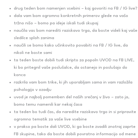
drug teden bom namenjen vsebini – kaj govoriti na FB / IG live?
dala vam bom ogromno konkretnih primerov glede na vašo
tržno nišo – bomo pa ideje iskali tudi skupaj
naučila vas bom narediti raziskavo trga, da boste videli kaj vaše
sledilce sploh zanima
naučili se bomo kako učinkovito povabiti na FB / IG live, da
nikoli ne boste sami
ta teden boste dobili tudi skripto za popoln UVOD na FB LIVE,
ki bo pritegnil vaše poslušalce, da ostanejo in poslušajo do
konca
razkrila vam bom trike, ki jih uporabljam sama in vam razložila
psihologijo v ozadju
uvod je najbolj pomemben del naših srečanj v živo – zato ja,
bomo temu namenili kar nekaj časa
ta teden bo tudi čas, da naredite raziskavo trgo in si pripravite
ogromno tematik za vaše live vsebine
v prakso pa boste dali UVOD, ki ga boste zvadili znotraj zaprte
FB skupine, tako da boste dobili povratno informacijo od mene