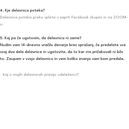
4. Kje delavnica poteka?
Delavnica poteka preko spleta v zaprti Facebook skupini in na ZOOM-
u.
5. Kaj pa če ugotovim, da delavnica ni zame?
Nudim vam 14-dnevno vračilo denarja brez vprašanj, če predelate vse
vsaj dva dela delavnice in ugotovite, da to kar ste pričakovali ni bilo
to. Zaupam v svojo delavnico in vem koliko znanja vam bom predala.
Kaj o mojih delavnicah pravijo udeleženci?