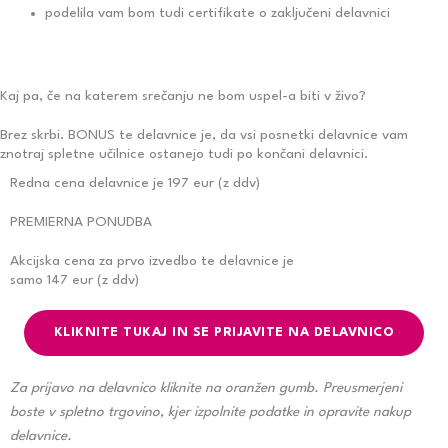
podelila vam bom tudi certifikate o zaključeni delavnici
Kaj pa, če na katerem srečanju ne bom uspel-a biti v živo?
Brez skrbi.
BONUS
te delavnice je, da vsi posnetki delavnice vam
znotraj spletne učilnice ostanejo tudi po končani delavnici.
Redna cena delavnice je 197 eur (z ddv)
PREMIERNA PONUDBA
Akcijska cena za prvo izvedbo te delavnice je
samo 147 eur (z ddv)
KLIKNITE TUKAJ IN SE PRIJAVITE NA DELAVNICO
Za prijavo na delavnico kliknite na oranžen gumb. Preusmerjeni
boste v spletno trgovino, kjer izpolnite podatke in opravite nakup
delavnice.