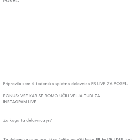
POSEL.
Pripravila sem 4 tedensko spletno delavnico FB LIVE ZA POSEL.
BONUS: VSE KAR SE BOMO UČILI VELJA TUDI ZA
INSTAGRAM LIVE
Za koga ta delavnica je?
Ta delavnica je za vse, ki se želite naučiti kako
FB in IG LIVE
, kot