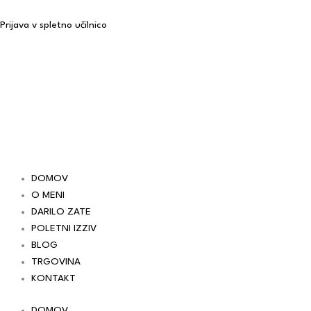
Skip
to
Prijava v spletno učilnico
content
DOMOV
O MENI
DARILO ZATE
POLETNI IZZIV
BLOG
TRGOVINA
KONTAKT
DOMOV