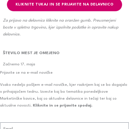
KLIKNITE TUKAJ IN SE PRIJAVITE NA DELAVNICO
Za prijavo na delavnico kliknite na oranžen gumb. Preusmerjeni
boste v spletno trgovino, kjer izpolnite podatke in opravite nakup
delavnice.
ŠTEVILO MEST JE OMEJENO
Začnemo 17. maja
Facebook-
Instagram
Linkedin
Youtube
Prijavite se na e-mail novičke
Vsako nedeljo pošljem e-mail novičke, kjer razkrijem kaj se bo dogajalo
square
v prihajajočem tednu. Izveste kaj bo tematika ponedeljkove
Marketinške kavice, kaj so aktualne delavnice in tečaji ter kaj so
aktualne novosti.
Kliknite in se prijavite spodaj.
Email